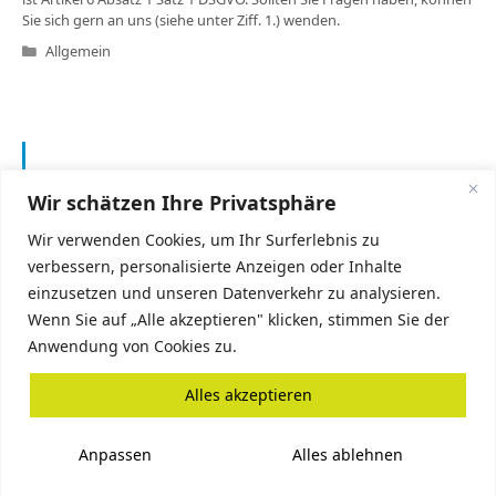
Sie sich gern an uns (siehe unter Ziff. 1.) wenden.
Kategorien
Allgemein
AKTUELL
Wir schätzen Ihre Privatsphäre
Praxisurlaub
Wir verwenden Cookies, um Ihr Surferlebnis zu
Unsere Praxis bleibt vom 17.8 - 28.8.2026
verbessern, personalisierte Anzeigen oder Inhalte
geschlossen.
einzusetzen und unseren Datenverkehr zu analysieren.
Vertretungen:
Wenn Sie auf „Alle akzeptieren" klicken, stimmen Sie der
MVZ Karnap - Frau Doktor Rust und Frau
Anwendung von Cookies zu.
Doktor Hansen
Alles akzeptieren
Impressum
|
Datenschutzerklärung
Anpassen
Alles ablehnen
© Hausarztpraxis Bornemann 2026