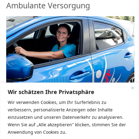
Ambulante Versorgung
Wir schätzen Ihre Privatsphäre
Wir verwenden Cookies, um Ihr Surferlebnis zu
verbessern, personalisierte Anzeigen oder Inhalte
Durch unser ausgebildetes Personal bieten wir Ihnen die Möglichkeit,
zu Hause medizinisch betreut zu werden. Neben Blutabnahmen,
einzusetzen und unseren Datenverkehr zu analysieren.
Wundbehandlungen und Verbandswechseln werden
Wenn Sie auf „Alle akzeptieren" klicken, stimmen Sie der
selbstverständlich auch täglich ärztliche Hausbesuche angeboten.
Anwendung von Cookies zu.
Desweiteren besteht ein Kooperationsvertrag mit dem Evangelischen